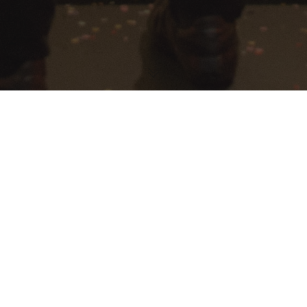
Creemos en el concepto
«experiencia integral»
como
la fórmula más efectiva para alcanzar el éxito. Esto
supone la tranquilidad de las empresas que confían en
nosotros y que, siempre con su aprobación, pueden
centrarse en su labor mientras la
logística y producción
del evento queda en nuestras manos.
El objetivo, garantizar el éxito del evento y conseguir que
la experiencia sea
única, efectiva
y adaptada
a los